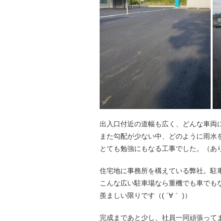
出入口付近の道幅も広く、どんな車両
また勾配が少ない中、どのように雨水
とても勉強にもなる工事でした。（あ
住宅地に事務所を構えている弊社。駐
こんな広い駐車場なら重機でも車でも
羨ましい限りです（( ´∀｀ )）
完成まであと少し、社員一同頑張って