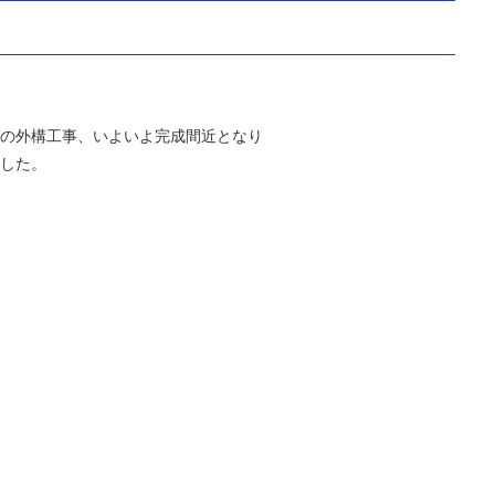
向の外構工事、いよいよ完成間近となり
ました。